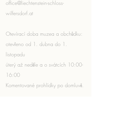
office@liechtenstein-schloss-
wilfersdorf.at
Otevírací doba muzea a obchůdku:
otevřeno od 1. dubna do 1.
listopadu
úterý až neděle a o svátcích 10:00-
16:00
Komentované prohlídky po domluvě.
​
office@liechtenstein-schloss-
wilfersdorf.at