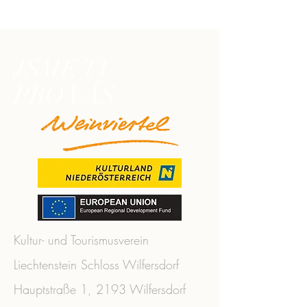
JSME TU
PRO VÁS
Kultur- und Tourismusverein
Liechtenstein Schloss Wilfersdorf
Hauptstraße 1, 2193 Wilfersdorf