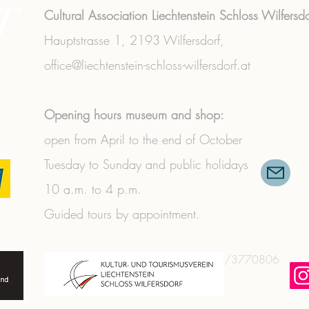
T
Cultural Association Liechtenstein Schloss Wilfersdo
Hauptstrasse 1,
2193 Wilfersdorf,
office@liechtenstein-schloss-wilfersdorf.at
Opening hours museum and shop:
open from April to the end of October
Tuesday to Sunday and public holidays
10 a.m. to 4 p.m.
Guided tours by appointment.
+43 (0) 2573/3356
|
+43 (0) 664/3770806