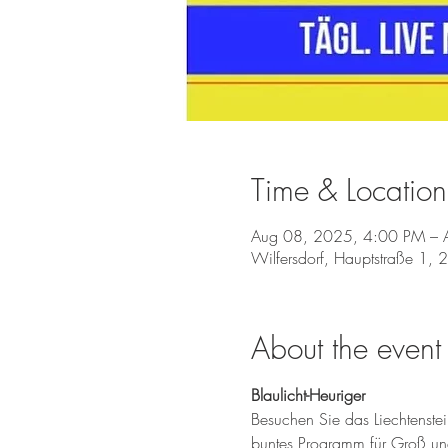
Time & Location
Aug 08, 2025, 4:00 PM – 
Wilfersdorf, Hauptstraße 1, 
About the event
Blaulicht-Heuriger
Besuchen Sie das Liechtenstei
buntes Programm für Groß un