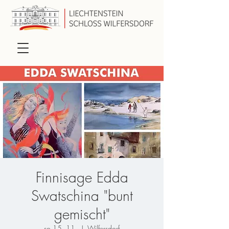
Finnisage Edda
Swatschina "bunt
gemischt"
so 15. 11.
  |  
Wilfersdorf