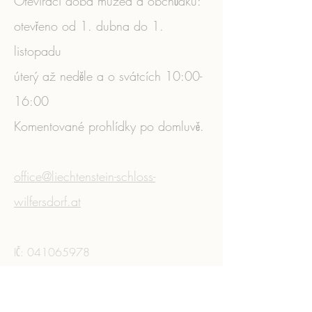
Otevírací doba muzea a obchůdku:
otevřeno od 1. dubna do 1.
listopadu
úterý až neděle a o svátcích 10:00-
16:00
Komentované prohlídky po domluvě.
​
office@liechtenstein-schloss-
wilfersdorf.at
IČ:
041065978
Zásady ochrany osobních údajů