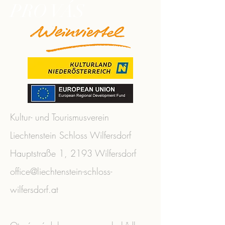
PRO VÁS
Kultur- und Tourismusverein
Liechtenstein Schloss Wilfersdorf
Hauptstraße 1, 2193 Wilfersdorf
office@liechtenstein-schloss-
wilfersdorf.at