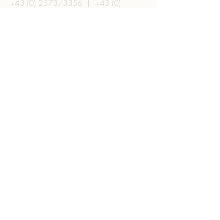
+43 (0) 2573
/3356
|
+43 (0)
664/3770806
Impressum
Datenschutz
© 2025
Kultur- und
Tourismusverein Liechtenstein
Schloss Wilfersdorf