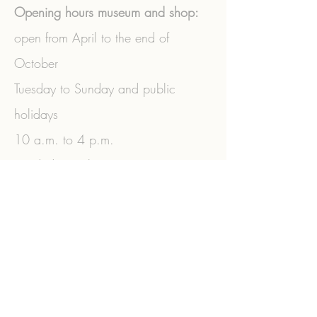
Opening hours museum and shop:
open from April to the end of
October
Tuesday to Sunday and public
holidays
10 a.m. to 4 p.m.
Guided tours by appointment.
+43 (0) 2573
/3356
|
+43 (0)
664/3770806