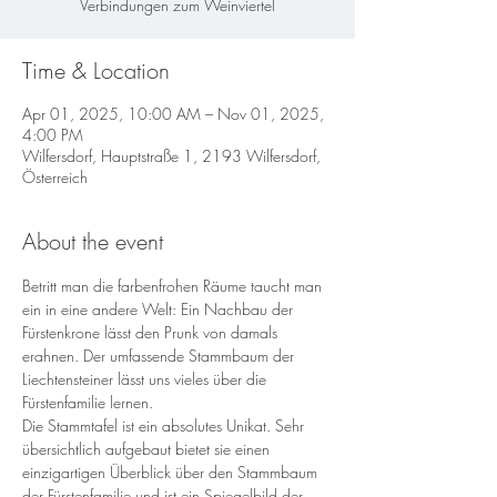
Verbindungen zum Weinviertel
Time & Location
Apr 01, 2025, 10:00 AM – Nov 01, 2025,
4:00 PM
Wilfersdorf, Hauptstraße 1, 2193 Wilfersdorf,
Österreich
About the event
Betritt man die farbenfrohen Räume taucht man 
ein in eine andere Welt: Ein Nachbau der 
Fürstenkrone lässt den Prunk von damals 
erahnen. Der umfassende Stammbaum der 
Liechtensteiner lässt uns vieles über die 
Fürstenfamilie lernen.
Die Stammtafel ist ein absolutes Unikat. Sehr 
übersichtlich aufgebaut bietet sie einen 
einzigartigen Überblick über den Stammbaum 
der Fürstenfamilie und ist ein Spiegelbild der 