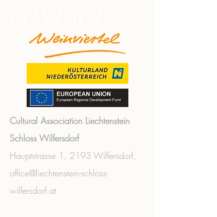
CONTACT
Cultural Association Liechtenstein
Schloss Wilfersdorf
Hauptstrasse 1,
2193 Wilfersdorf,
office@liechtenstein-schloss-
wilfersdorf.at