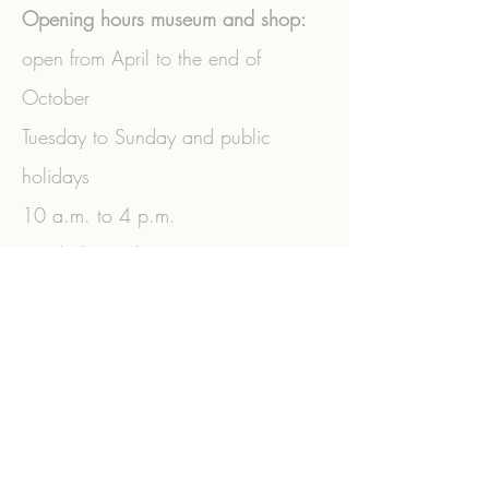
Opening hours museum and shop:
open from April to the end of
October
Tuesday to Sunday and public
holidays
10 a.m. to 4 p.m.
Guided tours by appointment.
+43 (0) 2573
/3356
|
+43 (0)
664/3770806