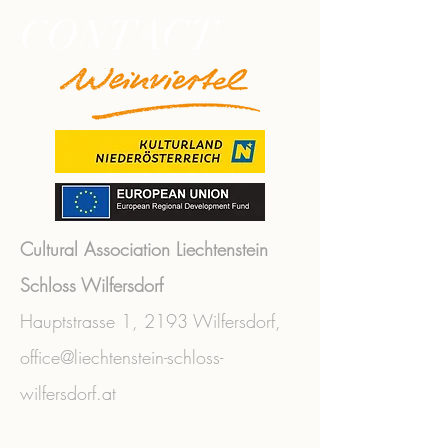
CONTACT
Cultural Association Liechtenstein
Schloss Wilfersdorf
Hauptstrasse 1,
2193 Wilfersdorf,
office@liechtenstein-schloss-
wilfersdorf.at