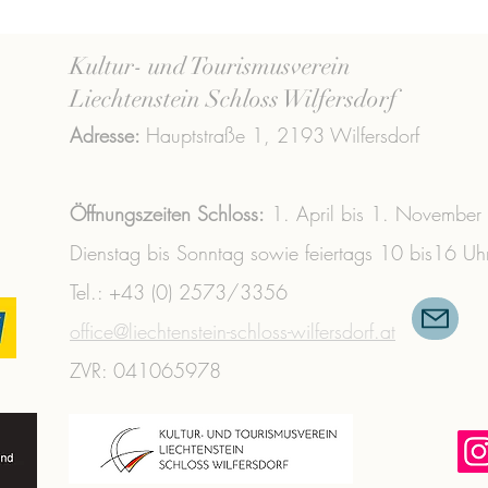
Kultur- und Tourismusverein
Liechtenstein Schloss Wilfersdorf
Adresse:
Hauptstraße 1,
2193 Wilfersdorf
Öffnungszeiten Schloss:
1. April bis 1. November
Dienstag bis Sonntag sowie feiertags 10 bis16 Uh
Tel.: +43 (0) 2573/3356 ​
office@liechtenstein-schloss-wilfersdorf.at
ZVR: 041065978