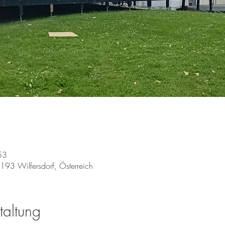
53
2193 Wilfersdorf, Österreich
taltung