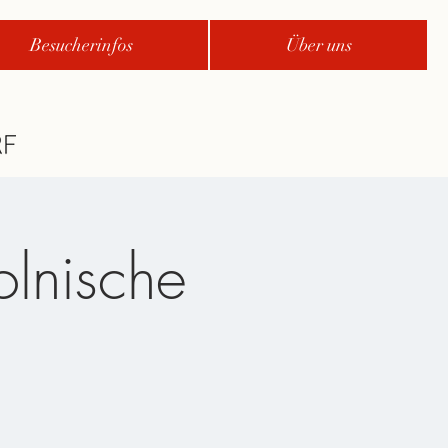
Besucherinfos
Über uns
olnische