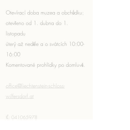
Otevírací doba muzea a obchůdku:
otevřeno od 1. dubna do 1.
listopadu
úterý až neděle a o svátcích 10:00-
16:00
Komentované prohlídky po domluvě.
​
office@liechtenstein-schloss-
wilfersdorf.at
IČ:
041065978
Zásady ochrany osobních údajů