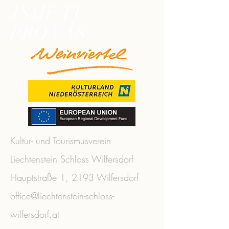
JSME TU
PRO VÁS
Kultur- und Tourismusverein
Liechtenstein Schloss Wilfersdorf
Hauptstraße 1, 2193 Wilfersdorf
office@liechtenstein-schloss-
wilfersdorf.at