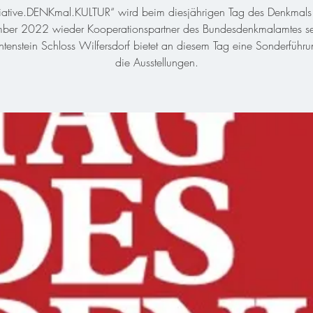
itiative.DENKmal.KULTUR“ wird beim diesjährigen Tag des Denkmal
ber 2022 wieder Kooperationspartner des Bundesdenkmalamtes s
htenstein Schloss Wilfersdorf bietet an diesem Tag eine Sonderführ
die Ausstellungen.