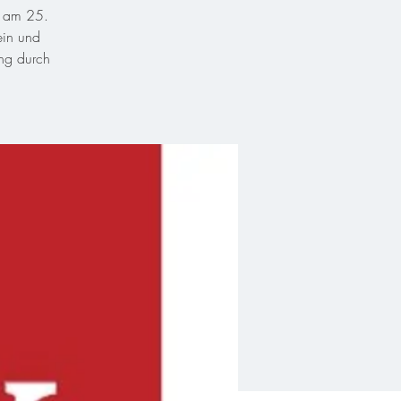
s am 25.
ein und
ung durch