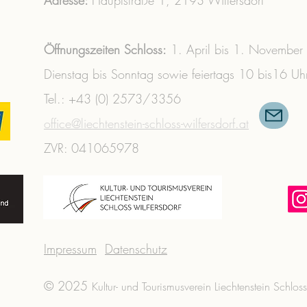
Adresse:
Hauptstraße 1,
2193 Wilfersdorf
Öffnungszeiten Schloss:
1. April bis 1. November
Dienstag bis Sonntag sowie feiertags 10 bis16 Uh
Tel.: +43 (0) 2573/3356 ​
office@liechtenstein-schloss-wilfersdorf.at
ZVR: 041065978
Impressum
Datenschutz
© 2025
Kultur- und Tourismusverein Liechtenstein Schlos