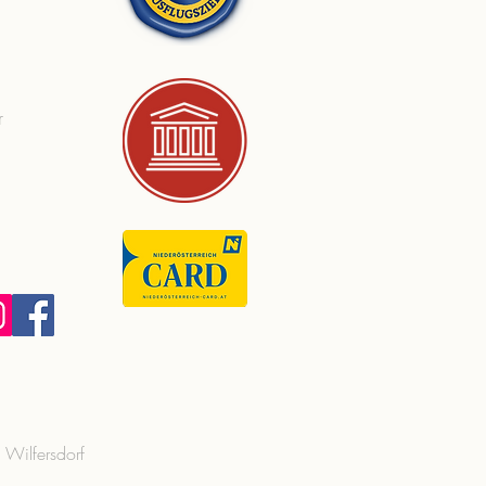
r
s Wilfersdorf