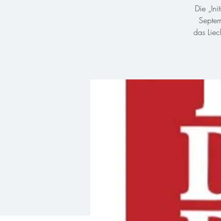
Die „In
Septem
das Liec