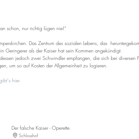
n schon, nur richtig lügen nie!“

erskirchen. Das Zentrum des sozialen Lebens, das  heruntergekom
 Geringerer als der Kaiser hat sein Kommen angekündigt. 

tdessen jedoch zwei Schwindler empfangen, die sich bei diversen Fe
en, um so auf Kosten der Allgemeinheit zu logieren.

ibt`s hier.
Der falsche Kaiser - Operette
Schlosshof