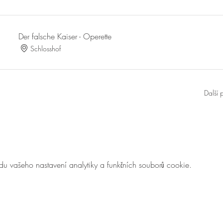
Der falsche Kaiser - Operette
Schlosshof
Další 
 vašeho nastavení analytiky a funkčních souborů cookie.