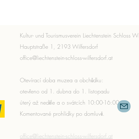
Kultur- und Tourismusverein Liechtenstein Schloss Wi
Hauptstraße 1, 2193 Wilfersdorf
office@liechtenstein-schloss-wilfersdorf.at
Otevírací doba muzea a obchůdku:
otevřeno od 1. dubna do 1. listopadu
úterý až neděle a o svátcích 10:00-16:00
Komentované prohlídky po domluvě.
​
office@liechtenstein-schloss-wilfersdorf.at