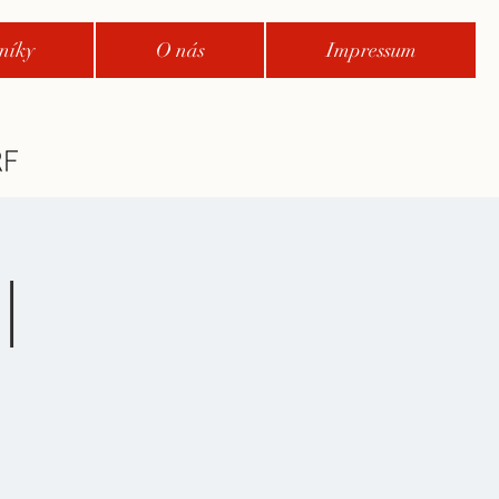
níky
O nás
Impressum
|