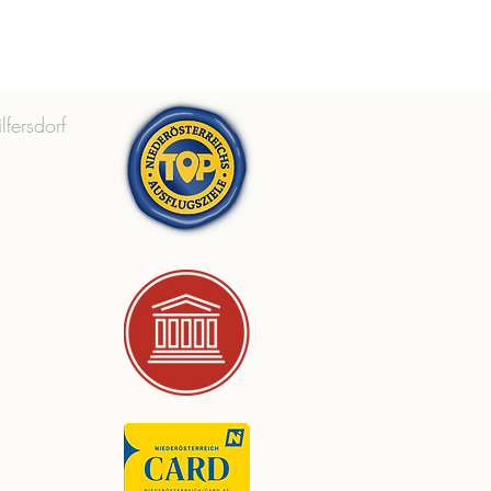
lfersdorf