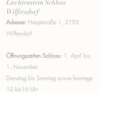
Liechtenstein Schloss
Wilfersdorf
Adresse:
Hauptstraße 1,
2193
Wilfersdorf
Öffnungszeiten Schloss:
1. April bis
1. November
Dienstag bis Sonntag sowie feiertags
10 bis16 Uhr
Tel.:
+43 (0) 2573
/3356 ​
office@liechtenstein-schloss-
wilfersdorf.at
ZVR:
041065978