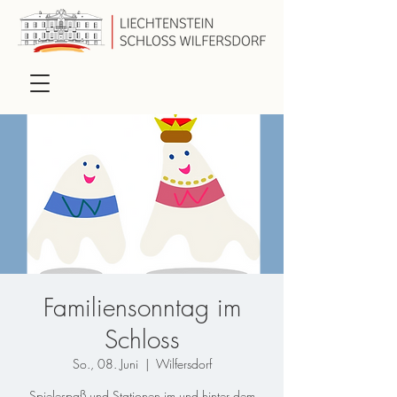
Familiensonntag im
Schloss
So., 08. Juni
  |  
Wilfersdorf
Spielespaß und Stationen im und hinter dem