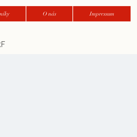
níky
O nás
Impressum