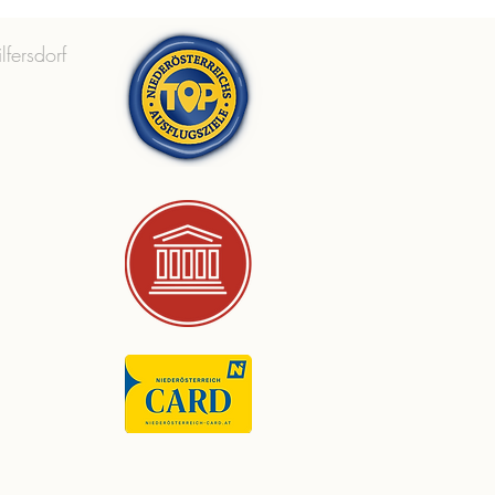
lfersdorf