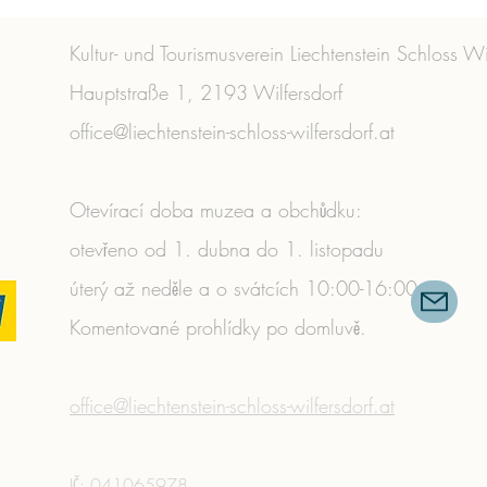
Kultur- und Tourismusverein Liechtenstein Schloss Wi
Hauptstraße 1, 2193 Wilfersdorf
office@liechtenstein-schloss-wilfersdorf.at
Otevírací doba muzea a obchůdku:
otevřeno od 1. dubna do 1. listopadu
úterý až neděle a o svátcích 10:00-16:00
Komentované prohlídky po domluvě.
​
office@liechtenstein-schloss-wilfersdorf.at
IČ: 041065978​