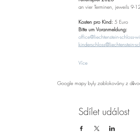
an vier Terminen, jeweils 9-1
Kosten pro Kind:
 5 Euro
Bitte um Voranmeldung:
office@liechtenstein-schloss-wil
kinderschloss@liechtenstein-sch
Více
Google mapy byly zablokovány z důvodu
Sdílet událost