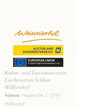
WIR SIND
FÜR SIE DA
Kultur- und Tourismusverein
Liechtenstein Schloss
Wilfersdorf
Adresse:
Hauptstraße 1,
2193
Wilfersdorf