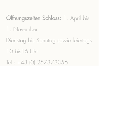
Öffnungszeiten Schloss:
1. April bis
1. November
Dienstag bis Sonntag sowie feiertags
10 bis16 Uhr
Tel.:
+43 (0) 2573
/3356 ​
office@liechtenstein-schloss-
wilfersdorf.at
ZVR:
041065978