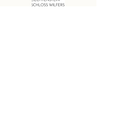
Impressum
Datenschutz
© 2025
Kultur- und
Tourismusverein Liechtenstein
Schloss Wilfersdorf