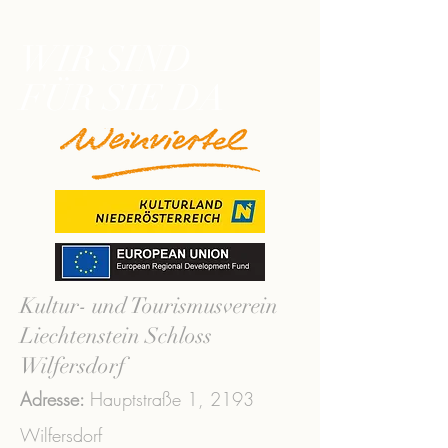
WIR SIND
FÜR SIE DA
Kultur- und Tourismusverein
Liechtenstein Schloss
Wilfersdorf
Adresse:
Hauptstraße 1,
2193
Wilfersdorf