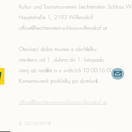
Kultur- und Tourismusverein Liechtenstein Schloss Wi
Hauptstraße 1, 2193 Wilfersdorf
office@liechtenstein-schloss-wilfersdorf.at
Otevírací doba muzea a obchůdku:
otevřeno od 1. dubna do 1. listopadu
úterý až neděle a o svátcích 10:00-16:00
Komentované prohlídky po domluvě.
​
office@liechtenstein-schloss-wilfersdorf.at
IČ: 041065978​