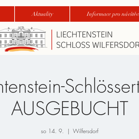
Aktuality
Informace pro návštěv
htenstein-Schlössert
AUSGEBUCHT
so 14. 9.
  |  
Wilfersdorf