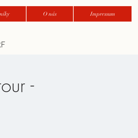
níky
O nás
Impressum
our -