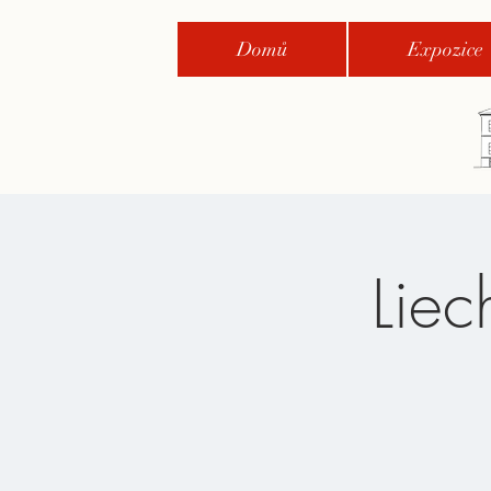
Domů
Expozice
Liec