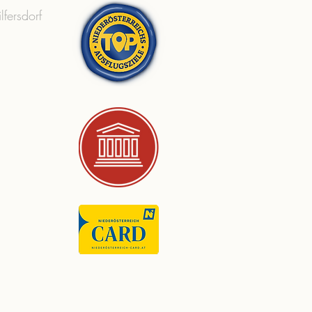
lfersdorf