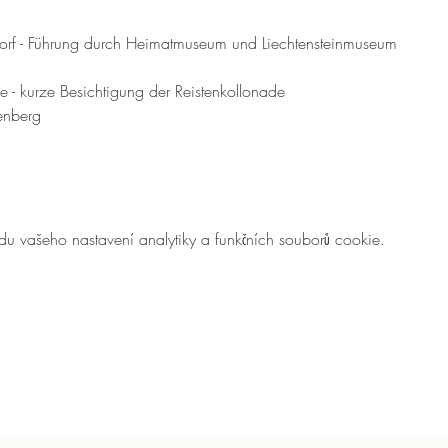
sdorf - Führung durch Heimatmuseum und Liechtensteinmuseum
e - kurze Besichtigung der Reistenkollonade
enberg
 vašeho nastavení analytiky a funkčních souborů cookie.