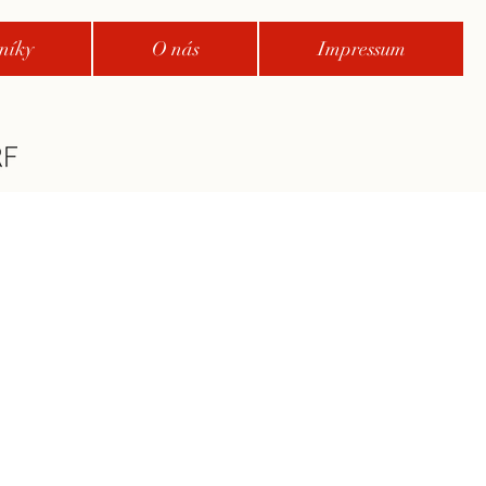
níky
O nás
Impressum