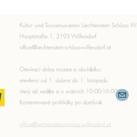
Kultur- und Tourismusverein Liechtenstein Schloss Wi
Hauptstraße 1, 2193 Wilfersdorf
office@liechtenstein-schloss-wilfersdorf.at
Otevírací doba muzea a obchůdku:
otevřeno od 1. dubna do 1. listopadu
úterý až neděle a o svátcích 10:00-16:00
Komentované prohlídky po domluvě.
​
office@liechtenstein-schloss-wilfersdorf.at