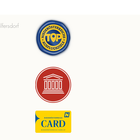
lfersdorf