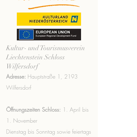
Kultur- und Tourismusverein
Liechtenstein Schloss
Wilfersdorf
Adresse:
Hauptstraße 1,
2193
Wilfersdorf
Öffnungszeiten Schloss:
1. April bis
1. November
Dienstag bis Sonntag sowie feiertags