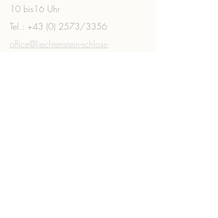
10 bis16 Uhr
Tel.:
+43 (0) 2573
/3356 ​
office@liechtenstein-schloss-
wilfersdorf.at
ZVR:
041065978
Impressum
Datenschutz