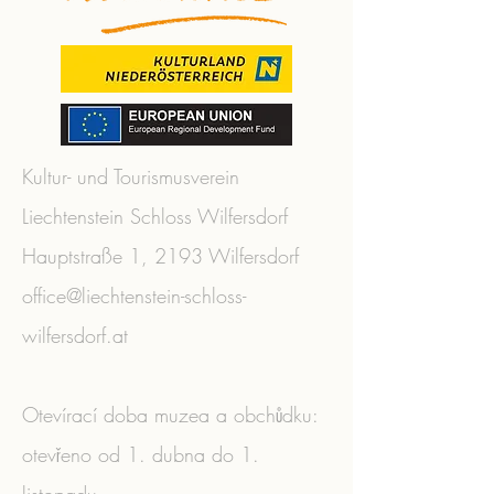
Kultur- und Tourismusverein
Liechtenstein Schloss Wilfersdorf
Hauptstraße 1, 2193 Wilfersdorf
office@liechtenstein-schloss-
wilfersdorf.at
Otevírací doba muzea a obchůdku:
otevřeno od 1. dubna do 1.