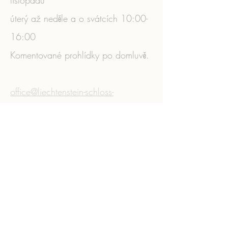
listopadu
úterý až neděle a o svátcích 10:00-
16:00
Komentované prohlídky po domluvě.
​
office@liechtenstein-schloss-
wilfersdorf.at
IČ:
041065978
Zásady ochrany osobních údajů