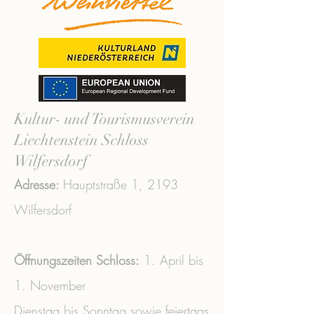
Kultur- und Tourismusverein
Liechtenstein Schloss
Wilfersdorf
Adresse:
Hauptstraße 1,
2193
Wilfersdorf
Öffnungszeiten Schloss:
1. April bis
1. November
Dienstag bis Sonntag sowie feiertags