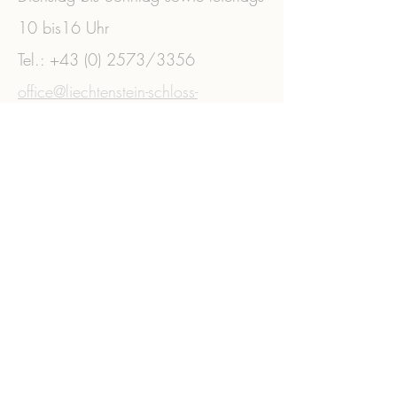
10 bis16 Uhr
Tel.:
+43 (0) 2573
/3356 ​
office@liechtenstein-schloss-
wilfersdorf.at
ZVR:
041065978
Impressum
Datenschutz