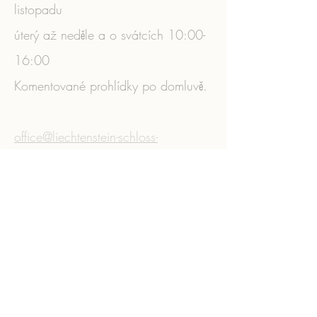
listopadu
úterý až neděle a o svátcích 10:00-
16:00
Komentované prohlídky po domluvě.
​
office@liechtenstein-schloss-
wilfersdorf.at
IČ:
041065978
Zásady ochrany osobních údajů