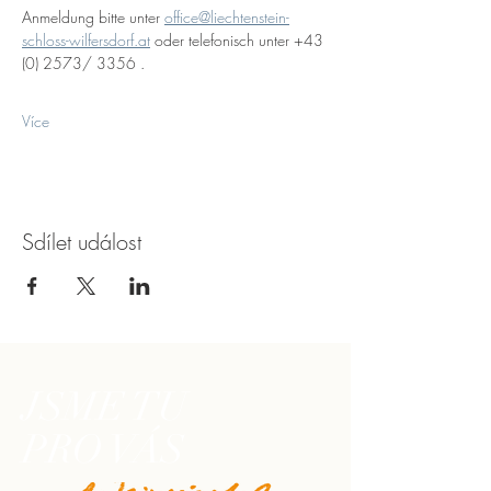
Anmeldung bitte unter 
office@liechtenstein-
schloss-wilfersdorf.at
 oder telefonisch unter +43 
(0) 2573/ 3356 .
Více
Sdílet událost
JSME TU
PRO VÁS