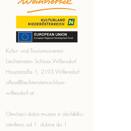
Kultur- und Tourismusverein
Liechtenstein Schloss Wilfersdorf
Hauptstraße 1, 2193 Wilfersdorf
office@liechtenstein-schloss-
wilfersdorf.at
Otevírací doba muzea a obchůdku:
otevřeno od 1. dubna do 1.