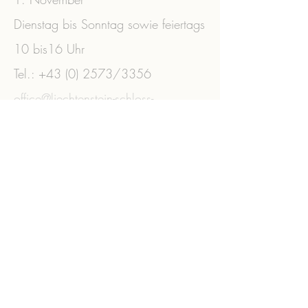
Dienstag bis Sonntag sowie feiertags
10 bis16 Uhr
Tel.:
+43 (0) 2573
/3356 ​
office@liechtenstein-schloss-
wilfersdorf.at
ZVR:
041065978