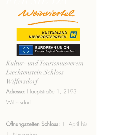
FÜR SIE DA
Kultur- und Tourismusverein
Liechtenstein Schloss
Wilfersdorf
Adresse:
Hauptstraße 1,
2193
Wilfersdorf
Öffnungszeiten Schloss:
1. April bis
1. November