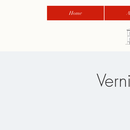
Home
A
Vern