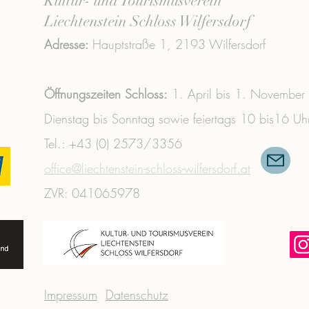
Kultur- und Tourismusverein
Liechtenstein Schloss Wilfersdorf
Adresse:
Hauptstraße 1,
2193 Wilfersdorf
Öffnungszeiten Schloss:
1. April bis 1. November
Dienstag bis Sonntag sowie feiertags 10 bis16 Uh
Tel.: +43 (0) 2573/3356 ​
office@liechtenstein-schloss-wilfersdorf.at
ZVR: 041065978
Impressum
Datenschutz