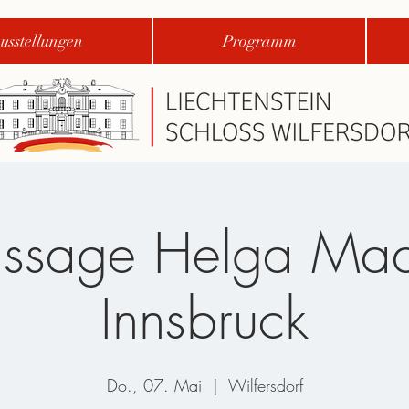
usstellungen
Programm
issage Helga Ma
Innsbruck
Do., 07. Mai
  |  
Wilfersdorf