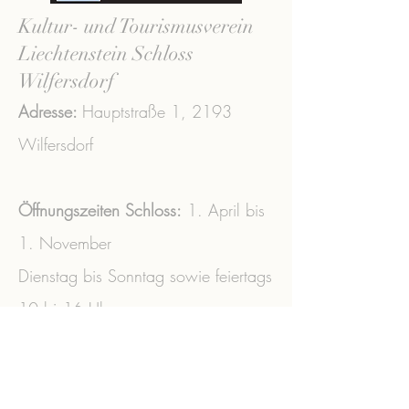
Kultur- und Tourismusverein
Liechtenstein Schloss
Wilfersdorf
Adresse:
Hauptstraße 1,
2193
Wilfersdorf
Öffnungszeiten Schloss:
1. April bis
1. November
Dienstag bis Sonntag sowie feiertags
10 bis16 Uhr
Tel.:
+43 (0) 2573
/3356 ​
office@liechtenstein-schloss-
wilfersdorf.at