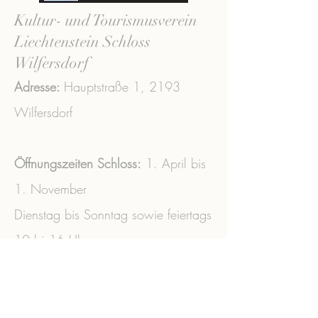
Kultur- und Tourismusverein
Liechtenstein Schloss
Wilfersdorf
Adresse:
Hauptstraße 1,
2193
Wilfersdorf
Öffnungszeiten Schloss:
1. April bis
1. November
Dienstag bis Sonntag sowie feiertags
10 bis16 Uhr
Tel.:
+43 (0) 2573
/3356 ​
office@liechtenstein-schloss-
wilfersdorf.at