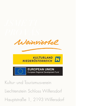
JSME TU
PRO VÁS
Kultur- und Tourismusverein
Liechtenstein Schloss Wilfersdorf
Hauptstraße 1, 2193 Wilfersdorf