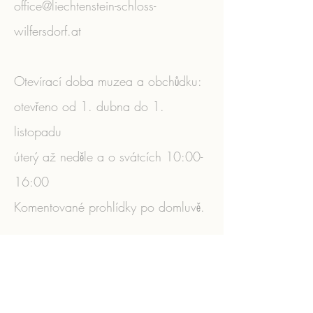
office@liechtenstein-schloss-
wilfersdorf.at
Otevírací doba muzea a obchůdku:
otevřeno od 1. dubna do 1.
listopadu
úterý až neděle a o svátcích 10:00-
16:00
Komentované prohlídky po domluvě.
​
office@liechtenstein-schloss-
wilfersdorf.at