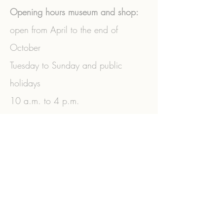
Opening hours museum and shop:
open from April to the end of
October
Tuesday to Sunday and public
holidays
10 a.m. to 4 p.m.
Guided tours by appointment.
+43 (0) 2573
/3356
|
+43 (0)
664/3770806