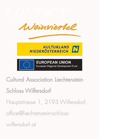
CONTACT
Cultural Association Liechtenstein
Schloss Wilfersdorf
Hauptstrasse 1,
2193 Wilfersdorf,
office@liechtenstein-schloss-
wilfersdorf.at