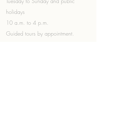
Tuesday to Sunday and public
holidays
10 a.m. to 4 p.m.
Guided tours by appointment.
+43 (0) 2573
/3356
|
+43 (0)
664/3770806