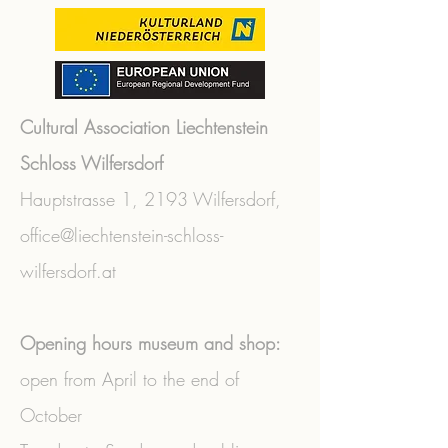
Cultural Association Liechtenstein
Schloss Wilfersdorf
Hauptstrasse 1,
2193 Wilfersdorf,
office@liechtenstein-schloss-
wilfersdorf.at
Opening hours museum and shop:
open from April to the end of
October