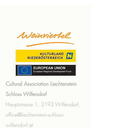
CONTACT
Cultural Association Liechtenstein
Schloss Wilfersdorf
Hauptstrasse 1,
2193 Wilfersdorf,
office@liechtenstein-schloss-
wilfersdorf.at