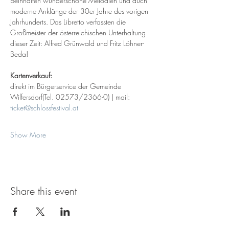
beinhalten wunderschöne Melodien und auch 
moderne Anklänge der 30er Jahre des vorigen 
Jahrhunderts. Das Libretto verfassten die 
Großmeister der österreichischen Unterhaltung 
dieser Zeit: Alfred Grünwald und Fritz Löhner-
Beda! 
Kartenverkauf: 
direkt im Bürgerservice der Gemeinde 
Wilfersdorf(Tel. 02573/2366-0) | mail: 
ticket@schlossfestival.at
Show More
Share this event