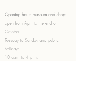
Opening hours museum and shop:
open from April to the end of
October
Tuesday to Sunday and public
holidays
10 a.m. to 4 p.m.
Guided tours by appointment.
+43 (0) 2573
/3356
|
+43 (0)
664/3770806