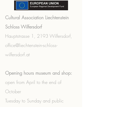
Cultural Association Liechtenstein
Schloss Wilfersdorf
Hauptstrasse 1,
2193 Wilfersdorf,
office@liechtenstein-schloss-
wilfersdorf.at
Opening hours museum and shop:
open from April to the end of
October
Tuesday to Sunday and public
holidays